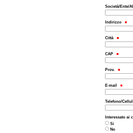
Società/Ente/A
Indirizzo
Città
CAP
Prov.
E-mail
Telefono/Cellu
Interessato ai 
Si
No