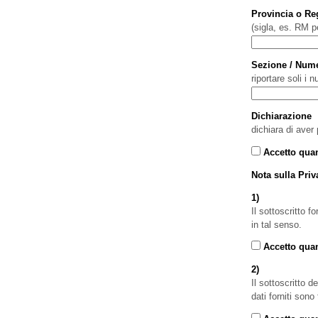
Provincia o Re
(sigla, es. RM 
Sezione / Num
riportare soli i 
Dichiarazione
dichiara di aver 
Accetto quan
Nota sulla Priv
1)
Il sottoscritto f
in tal senso.
Accetto quan
2)
Il sottoscritto 
dati forniti sono