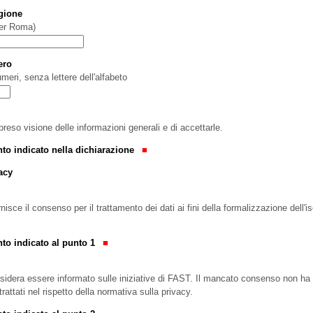
gione
per Roma)
ero
numeri, senza lettere dell'alfabeto
preso visione delle informazioni generali e di accettarle.
to indicato nella dichiarazione
acy
ornisce il consenso per il trattamento dei dati ai fini della formalizzazione del
to indicato al punto 1
desidera essere informato sulle iniziative di FAST. Il mancato consenso non ha a
 trattati nel rispetto della normativa sulla privacy.