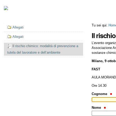
Salta
Strumenti
ai
personali
contenuti.
|
Salta
alla
Navigazione
Tu sei qui:
Hom
Allegati
navigazione
Il risch
Allegati
L’evento organiz
Il rischio chimico: modalità di prevenzione a
Associazione Am
tutela del lavoratore e dell’ambiente
sostanze chimich
Milano, 9 ottob
FAST
AULA MORAND
Ore 14.30
Cognome
Nome