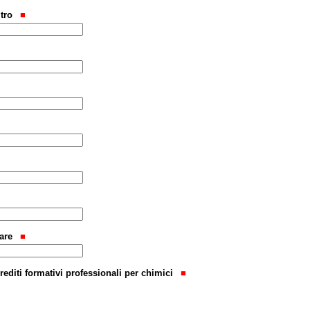
ltro
lare
crediti formativi professionali per chimici