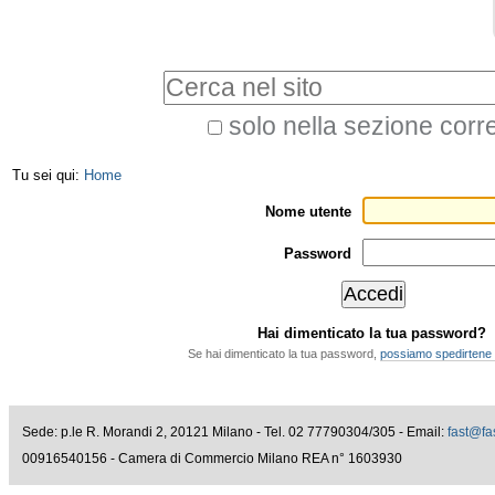
Salta
Strumenti
ai
personali
Cerca nel sito
contenuti.
|
solo nella sezione corr
Ricerca
Salta
Tu sei qui:
Home
avanzata…
alla
Nome utente
navigazione
Password
Hai dimenticato la tua password?
Se hai dimenticato la tua password,
possiamo spedirtene
Sede: p.le R. Morandi 2, 20121 Milano - Tel. 02 77790304/305 - Email:
fast@fas
00916540156 - Camera di Commercio Milano REA n° 1603930