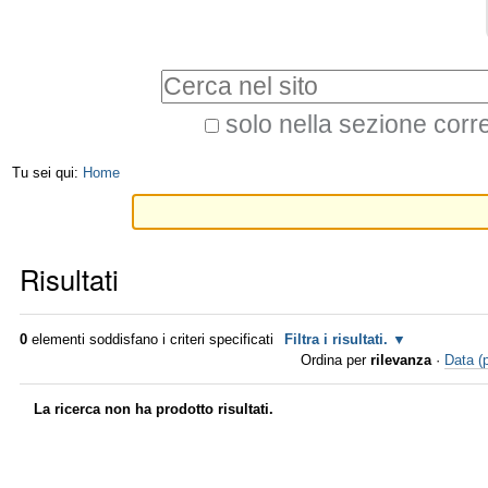
Salta
Strumenti
ai
personali
Cerca nel sito
contenuti.
|
solo nella sezione corr
Ricerca
Salta
Tu sei qui:
Home
avanzata…
alla
navigazione
Risultati
0
elementi soddisfano i criteri specificati
Filtra i risultati.
Ordina per
rilevanza
·
Data (p
La ricerca non ha prodotto risultati.