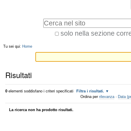
Salta
Strumenti
ai
personali
Cerca nel sito
contenuti.
|
solo nella sezione corr
Ricerca
Salta
Tu sei qui:
Home
avanzata…
alla
navigazione
Risultati
0
elementi soddisfano i criteri specificati
Filtra i risultati.
Ordina per
rilevanza
·
Data (pr
La ricerca non ha prodotto risultati.